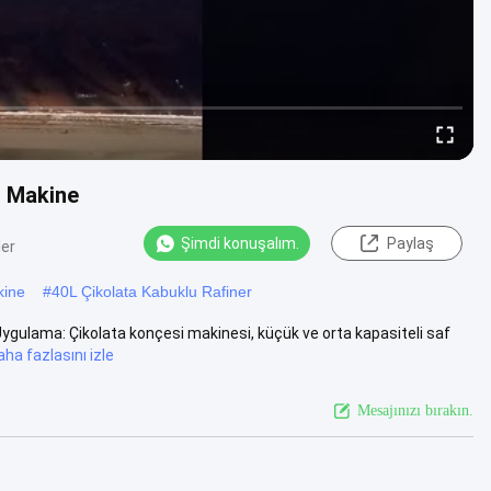
u Makine
Şimdi konuşalım.
Paylaş
ler
kine
#
40L Çikolata Kabuklu Rafiner
ygulama: Çikolata konçesi makinesi, küçük ve orta kapasiteli saf
aha fazlasını izle
Mesajınızı bırakın.