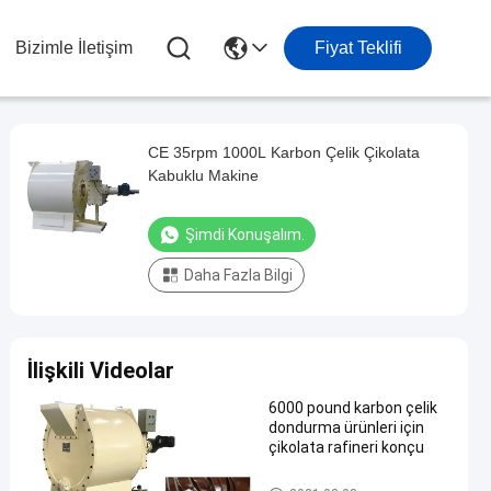
Bizimle İletişim
Fiyat Teklifi
CE 35rpm 1000L Karbon Çelik Çikolata
Kabuklu Makine
Şimdi Konuşalım.
Daha Fazla Bilgi
İlişkili Videolar
6000 pound karbon çelik
dondurma ürünleri için
çikolata rafineri konçu
Çikolatalı karpuz makinesi