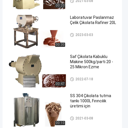
2021-03-08
00:20
Laboratuvar Paslanmaz
Çelik Çikolata Rafiner 20L
Çikolatalı karpuz makinesi
2023-03-03
00:30
Saf Çikolata Kabuklu
Makine 500kg/parti 20 -
25 Mikron Ezme
Çikolatalı karpuz makinesi
2022-07-18
00:47
SS 304 Çikolata tutma
tankı 1000L Fırıncılık
üretimi için
Çikolata tankı
2021-03-08
00:10