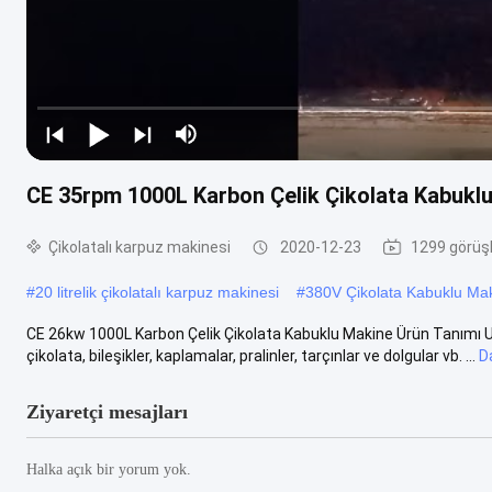
CE 35rpm 1000L Karbon Çelik Çikolata Kabukl
Çikolatalı karpuz makinesi
2020-12-23
1299 görüş
#
20 litrelik çikolatalı karpuz makinesi
#
380V Çikolata Kabuklu Ma
CE 26kw 1000L Karbon Çelik Çikolata Kabuklu Makine Ürün Tanımı U
çikolata, bileşikler, kaplamalar, pralinler, tarçınlar ve dolgular vb. ...
D
Ziyaretçi mesajları
Halka açık bir yorum yok.